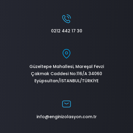
0212 442 17 30
Güzeltepe Mahallesi, Mareşal Fevzi
Çakmak Caddesi No:116/A 34060
Eyüpsultan/İSTANBUL/TÜRKİYE
info@enginizolasyon.com.tr